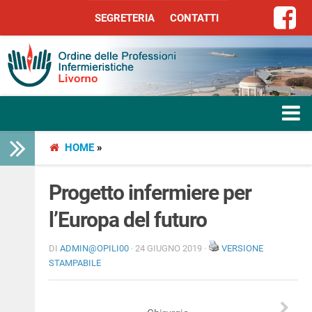
SEGRETERIA
CONTATTI
SEGRETERIA
CONTATTI
HOME
»
HOME
L’ORDINE
Progetto infermiere per
l’Europa del futuro
SERVIZI
DI
ADMIN@OPILI00
· 24 GIUGNO 2019 ·
VERSIONE
SEGRETERIA
STAMPABILE
LIBERA PROFESSIONE