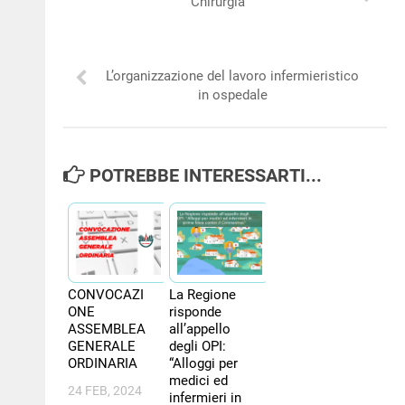
Chirurgia
NEWS
PER IL CITTADINO
L’organizzazione del lavoro infermieristico
in ospedale
FORMAZIONE
CONCORSI
POTREBBE INTERESSARTI...
CONVOCAZI
La Regione
ONE
risponde
ASSEMBLEA
all’appello
GENERALE
degli OPI:
ORDINARIA
“Alloggi per
medici ed
24 FEB, 2024
infermieri in