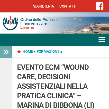
SEGRETERIA
CONTATTI
SEGRETERIA
CONTATTI
HOME
»
FORMAZIONE
»
HOME
L’ORDINE
EVENTO ECM “WOUND
CARE, DECISIONI
SERVIZI
ASSISTENZIALI NELLA
SEGRETERIA
PRATICA CLINICA” –
LIBERA PROFESSIONE
MARINA DI BIBBONA (LI)