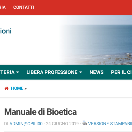
RIA
CONTATTI
TERIA
LIBERA PROFESSIONE
NEWS
PER IL C
HOME
»
Manuale di Bioetica
DI
ADMIN@OPILI00
· 24 GIUGNO 2019 ·
VERSIONE STAMPABI