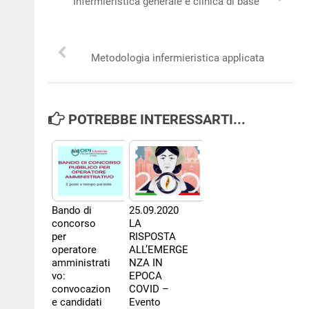
Infermieristica generale e clinica di base
NEWS
PER IL CITTADINO
Metodologia infermieristica applicata
FORMAZIONE
POTREBBE INTERESSARTI...
CONCORSI
Bando di
25.09.2020
concorso
LA
per
RISPOSTA
operatore
ALL’EMERGE
amministrati
NZA IN
vo:
EPOCA
convocazion
COVID –
e candidati
Evento