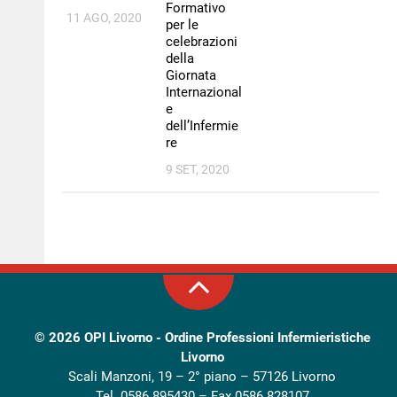
Formativo
11 AGO, 2020
per le
celebrazioni
della
Giornata
Internazional
e
dell’Infermie
re
9 SET, 2020
© 2026
OPI Livorno - Ordine Professioni Infermieristiche
Livorno
Scali Manzoni, 19 – 2° piano – 57126 Livorno
Tel. 0586 895430 – Fax 0586 828107