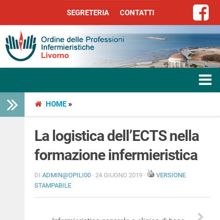
SEGRETERIA
CONTATTI
SEGRETERIA
CONTATTI
HOME
»
HOME
L’ORDINE
La logistica dell’ECTS nella
formazione infermieristica
SERVIZI
DI
ADMIN@OPILI00
· 24 GIUGNO 2019 ·
VERSIONE
SEGRETERIA
STAMPABILE
LIBERA PROFESSIONE