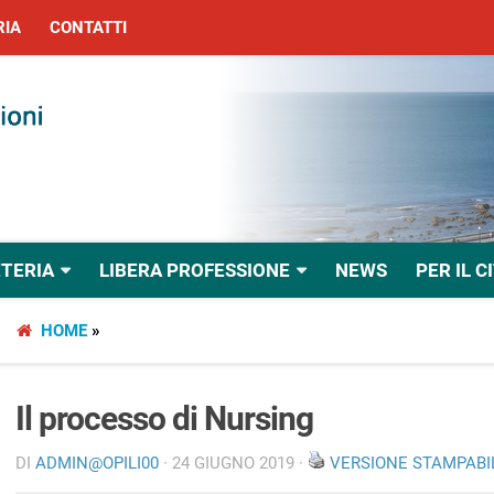
RIA
CONTATTI
TERIA
LIBERA PROFESSIONE
NEWS
PER IL C
HOME
»
Il processo di Nursing
DI
ADMIN@OPILI00
· 24 GIUGNO 2019 ·
VERSIONE STAMPABI