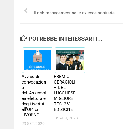
NEWS
Il risk management nelle aziende sanitarie
PER IL CITTADINO
FORMAZIONE
POTREBBE INTERESSARTI...
CONCORSI
Avviso di
PREMIO
convocazion
CERAGIOLI
e
– DEL
dell’Assembl
LUCCHESE
ea elettorale
MIGLIORE
degli iscritti
TESI 26°
all’OPI di
EDIZIONE
LIVORNO
16 APR, 2023
29 SET, 2020