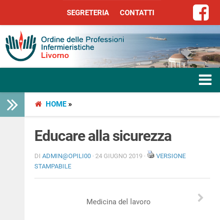
SEGRETERIA
CONTATTI
SEGRETERIA
CONTATTI
HOME
»
HOME
L’ORDINE
Educare alla sicurezza
SERVIZI
DI
ADMIN@OPILI00
· 24 GIUGNO 2019 ·
VERSIONE
STAMPABILE
SEGRETERIA
Medicina del lavoro
LIBERA PROFESSIONE