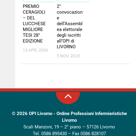
PREMIO
2°
CERAGIOLI
convocazion
– DEL
e
LUCCHESE
dell’Assembl
MIGLIORE
ea elettorale
TESI 28°
degli iscritti
EDIZIONE
all’OPI di
LIVORNO
13 APR, 2026
5 NOV, 2020
© 2026
OPI Livorno - Ordine Professioni Infermieristiche
Livorno
Scali Manzoni, 19 – 2° piano – 57126 Livorno
Tel. 0586 895430 – Fax 0586 828107