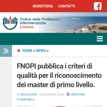
SEGRETERIA
CONTATTI
SEGRETERIA
CONTATTI
HOME
»
NEWS
»
HOME
L’ORDINE
FNOPI pubblica i criteri di
qualità per il riconoscimento
SERVIZI
dei master di primo livello.
SEGRETERIA
DI
REDAZIONE
· 24 GENNAIO 2020 ·
VERSIONE
STAMPABILE
LIBERA PROFESSIONE