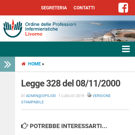
SEGRETERIA
CONTATTI
SEGRETERIA
CONTATTI
HOME
»
HOME
L’ORDINE
Legge 328 del 08/11/2000
SERVIZI
DI
ADMIN@OPILI00
· 1 LUGLIO 2019 ·
VERSIONE
STAMPABILE
SEGRETERIA
POTREBBE INTERESSARTI...
LIBERA PROFESSIONE