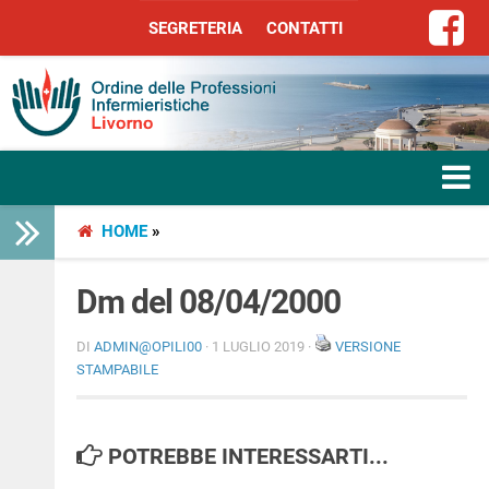
SEGRETERIA
CONTATTI
SEGRETERIA
CONTATTI
HOME
»
HOME
L’ORDINE
Dm del 08/04/2000
SERVIZI
DI
ADMIN@OPILI00
· 1 LUGLIO 2019 ·
VERSIONE
STAMPABILE
SEGRETERIA
POTREBBE INTERESSARTI...
LIBERA PROFESSIONE