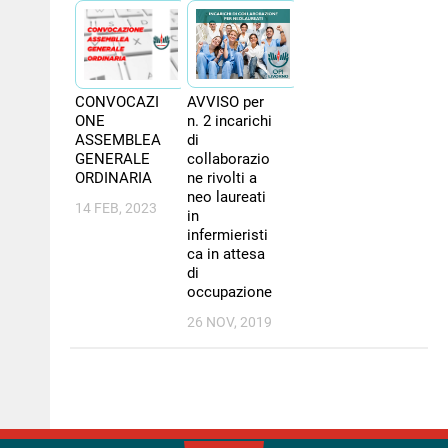
NEWS
PER IL CITTADINO
AVVISO per
CONVOCAZI
n. 2 incarichi
ONE
FORMAZIONE
di
ASSEMBLEA
collaborazio
GENERALE
CONCORSI
ne rivolti a
ORDINARIA
neo laureati
14 FEB, 2023
in
infermieristi
ca in attesa
di
occupazione
26 NOV, 2019