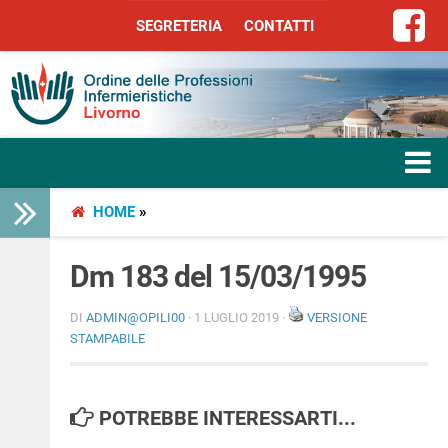
SEGRETERIA
CONTATTI
SEGRETERIA
CONTATTI
HOME
»
HOME
L’ORDINE
Dm 183 del 15/03/1995
SERVIZI
DI
ADMIN@OPILI00
· 1 LUGLIO 2019 ·
VERSIONE
STAMPABILE
SEGRETERIA
POTREBBE INTERESSARTI...
LIBERA PROFESSIONE