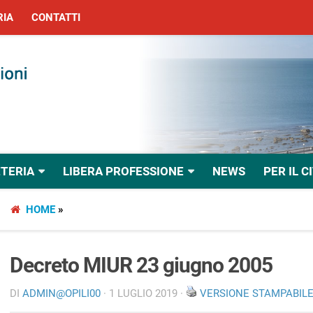
RIA
CONTATTI
TERIA
LIBERA PROFESSIONE
NEWS
PER IL C
HOME
»
Decreto MIUR 23 giugno 2005
DI
ADMIN@OPILI00
· 1 LUGLIO 2019 ·
VERSIONE STAMPABIL