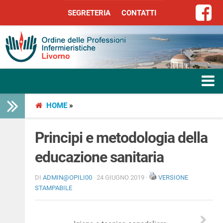
SEGRETERIA
CONTATTI
SEGRETERIA
CONTATTI
HOME
»
HOME
L’ORDINE
Principi e metodologia della
educazione sanitaria
SERVIZI
DI
ADMIN@OPILI00
· 24 GIUGNO 2019 ·
VERSIONE
SEGRETERIA
STAMPABILE
LIBERA PROFESSIONE