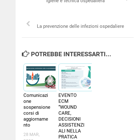
Igiene e tecnica ospedaliera
NEWS
PER IL CITTADINO
La prevenzione delle infezioni ospedaliere
FORMAZIONE
POTREBBE INTERESSARTI...
CONCORSI
Comunicazi
EVENTO
one
ECM
sospensione
“WOUND
corsi di
CARE,
aggiorname
DECISIONI
nto
ASSISTENZI
ALI NELLA
28 MAR,
PRATICA