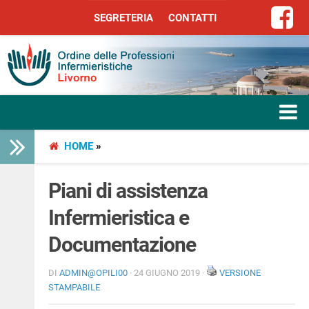
SEGRETERIA
CONTATTI
SEGRETERIA
CONTATTI
HOME
»
HOME
L’ORDINE
Piani di assistenza
Infermieristica e
SERVIZI
Documentazione
SEGRETERIA
DI
ADMIN@OPILI00
· 24 GIUGNO 2019 ·
VERSIONE
STAMPABILE
LIBERA PROFESSIONE