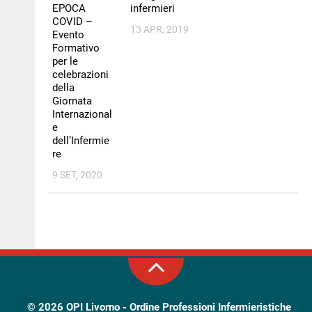
EPOCA
infermieri
COVID –
13 APR, 2019
Evento
Formativo
per le
celebrazioni
della
Giornata
Internazional
e
dell’Infermie
re
9 SET, 2020
© 2026
OPI Livorno - Ordine Professioni Infermieristiche