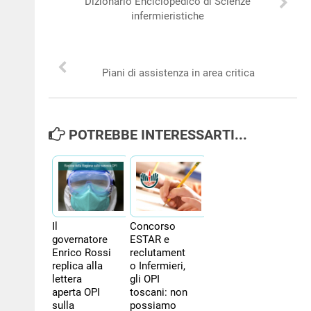
Dizionario Enciclopedico di Scienze
NEWS
infermieristiche
PER IL CITTADINO
Piani di assistenza in area critica
FORMAZIONE
CONCORSI
POTREBBE INTERESSARTI...
Il
Concorso
governatore
ESTAR e
Enrico Rossi
reclutament
replica alla
o Infermieri,
lettera
gli OPI
aperta OPI
toscani: non
sulla
possiamo