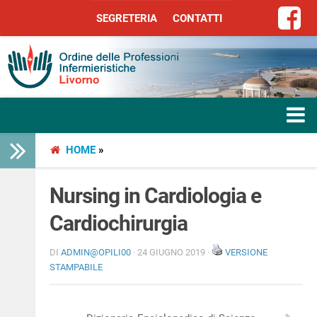
SEGRETERIA
CONTATTI
SEGRETERIA
CONTATTI
HOME
»
HOME
L’ORDINE
Nursing in Cardiologia e
Cardiochirurgia
SERVIZI
DI
ADMIN@OPILI00
· 24 GIUGNO 2019 ·
VERSIONE
SEGRETERIA
STAMPABILE
LIBERA PROFESSIONE