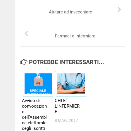
NEWS
Aiutare ad invecchiare
PER IL CITTADINO
Farmaci e infermiere
FORMAZIONE
CONCORSI
POTREBBE INTERESSARTI...
Avviso di
CHI E’
convocazion
L’INFERMIER
e
E
dell’Assembl
8 MAG, 2017
ea elettorale
degli iscritti