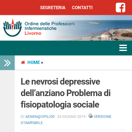
SEGRETERIA
CONTATTI
SEGRETERIA
CONTATTI
HOME
»
HOME
L’ORDINE
Le nevrosi depressive
dell’anziano Problema di
SERVIZI
fisiopatologia sociale
SEGRETERIA
DI
ADMIN@OPILI00
· 24 GIUGNO 2019 ·
VERSIONE
STAMPABILE
LIBERA PROFESSIONE