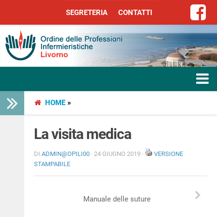
SEGRETERIA
CONTATTI
SEGRETERIA
CONTATTI
HOME
»
HOME
L’ORDINE
La visita medica
SERVIZI
DI
ADMIN@OPILI00
· 24 GIUGNO 2019 ·
VERSIONE
STAMPABILE
SEGRETERIA
Manuale delle suture
LIBERA PROFESSIONE