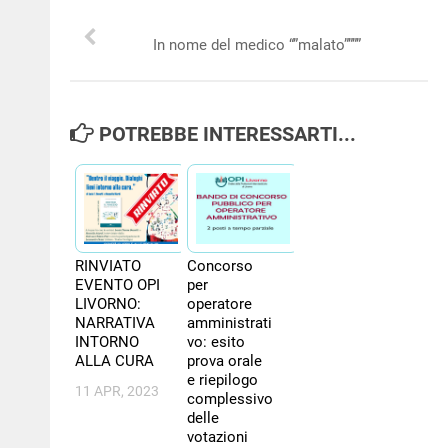
NEWS
In nome del medico “”malato””””
PER IL CITTADINO
FORMAZIONE
POTREBBE INTERESSARTI...
CONCORSI
RINVIATO
Concorso
EVENTO OPI
per
LIVORNO:
operatore
NARRATIVA
amministrati
INTORNO
vo: esito
ALLA CURA
prova orale
e riepilogo
11 APR, 2023
complessivo
delle
votazioni