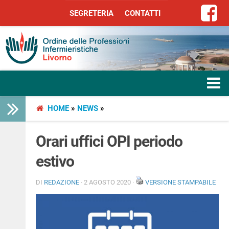
SEGRETERIA
CONTATTI
SEGRETERIA
CONTATTI
HOME
»
NEWS
»
HOME
L’ORDINE
Orari uffici OPI periodo
estivo
SERVIZI
DI
REDAZIONE
· 2 AGOSTO 2020 ·
VERSIONE STAMPABILE
SEGRETERIA
LIBERA PROFESSIONE